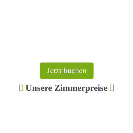
Frühstück extra (für Ihre Gäste): 20,00 €
Zusatzbett im Zimmer: 20,- €
Haustiere: 10,- € pro Nacht
Jetzt buchen
Unsere Zimmerpreise
2
Standardzimmer