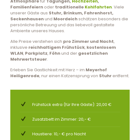
Atmosphäre
für
Tagungen,
Hochzeiten
,
Familienfeiern
oder
traditionelle
Kohlfahrten
. Viele
unserer Gäste aus
Stuhr, Brinkum, Fahrenhorst,
Seckenhausen
und
Moordeich
schätzen besonders die
persönliche Betreuung und das liebevoll gestaltete
Ambiente unseres Hauses.
Alle Preise verstehen sich
pro Zimmer und Nacht
,
inklusive
reichhaltigem Frühstück
,
kostenlosem
WLAN
,
Parkplatz
,
Föhn
und der
gesetzlichen
Mehrwertsteuer
.
Erleben Sie Gastlichkeit mit Herz – im
Meyerhof
Heiligenrode
, nur einen Katzensprung von
Stuhr
entfernt.
Frühstück extra (für Ihre Gäste): 20,00 €
Zusatzbett im Zimmer: 20,- €
Haustiere: 10,- € pro Nacht